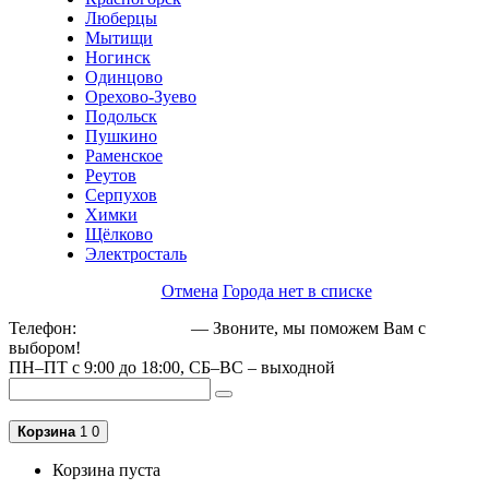
Люберцы
Мытищи
Ногинск
Одинцово
Орехово-Зуево
Подольск
Пушкино
Раменское
Реутов
Серпухов
Химки
Щёлково
Электросталь
Отмена
Города нет в списке
Телефон:
+79162189129
— Звоните, мы поможем Вам с
выбором!
ПН–ПТ с 9:00 до 18:00, СБ–ВС – выходной
Корзина
1
0
Корзина пуста