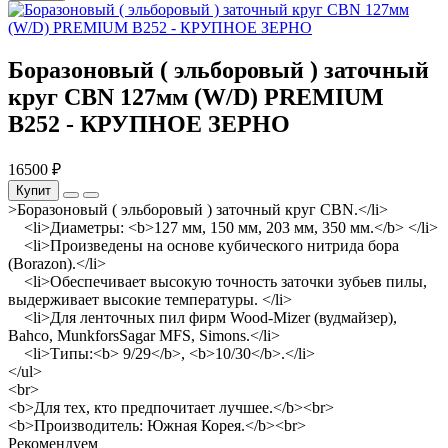
Боразоновый ( эльборовый ) заточный
круг CBN 127мм (W/D) PREMIUM
B252 - КРУПНОЕ ЗЕРНО
16500 ₽
Купит
>Боразоновый ( эльборовый ) заточный круг CBN.</li>
<li>Диаметры: <b>127 мм, 150 мм, 203 мм, 350 мм.</b> </li>
<li>Произведены на основе кубического нитрида бора
(Borazon).</li>
<li>Обеспечивает высокую точность заточки зубьев пилы,
выдерживает высокие температуры. </li>
<li>Для ленточных пил фирм Wood-Mizer (вудмайзер),
Bahco, MunkforsSagar MFS, Simons.</li>
<li>Типы:<b> 9/29</b>, <b>10/30</b>.</li>
</ul>
<br>
<b>Для тех, кто предпочитает лучшее.</b><br>
<b>Производитель: Южная Корея.</b><br>
Рекомендуем