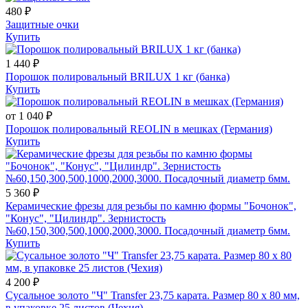
480 ₽
Защитные очки
Купить
1 440 ₽
Порошок полировальный BRILUX 1 кг (банка)
Купить
от 1 040 ₽
Порошок полировальный REOLIN в мешках (Германия)
Купить
5 360 ₽
Керамические фрезы для резьбы по камню формы "Бочонок",
"Конус", "Цилиндр". Зернистость
№60,150,300,500,1000,2000,3000. Посадочный диаметр 6мм.
Купить
4 200 ₽
Сусальное золото "Ч" Transfer 23,75 карата. Размер 80 х 80 мм,
в упаковке 25 листов (Чехия)