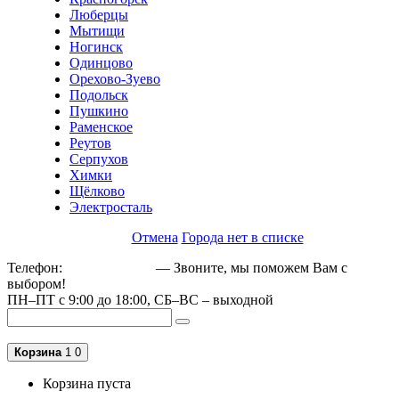
Люберцы
Мытищи
Ногинск
Одинцово
Орехово-Зуево
Подольск
Пушкино
Раменское
Реутов
Серпухов
Химки
Щёлково
Электросталь
Отмена
Города нет в списке
Телефон:
+79162189129
— Звоните, мы поможем Вам с
выбором!
ПН–ПТ с 9:00 до 18:00, СБ–ВС – выходной
Корзина
1
0
Корзина пуста