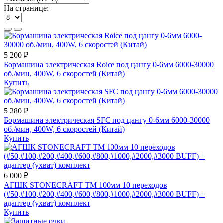
На странице:
5 200 ₽
Бормашина электрическая Roice под цангу 0-6мм 6000-30000
об./мин, 400W, 6 скоростей (Китай)
Купить
5 280 ₽
Бормашина электрическая SFC под цангу 0-6мм 6000-30000
об./мин, 400W, 6 скоростей (Китай)
Купить
6 000 ₽
АГШК STONECRAFT TM 100мм 10 переходов
(#50,#100,#200,#400,#600,#800,#1000,#2000,#3000 BUFF) +
адаптер (ухват) комплект
Купить