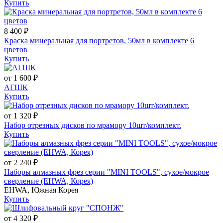
Купить
8 400 ₽
Краска минеральная для портретов, 50мл в комплекте 6
цветов
Купить
от 1 600 ₽
АГШК
Купить
от 1 320 ₽
Набор отрезных дисков по мрамору 10шт/комплект.
Купить
от 2 240 ₽
Наборы алмазных фрез серии "MINI TOOLS", сухое/мокрое
сверление (EHWA, Корея)
EHWA, Южная Корея
Купить
от 4 320 ₽