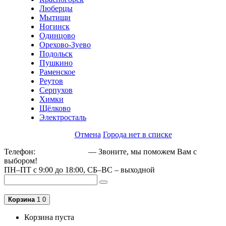
Люберцы
Мытищи
Ногинск
Одинцово
Орехово-Зуево
Подольск
Пушкино
Раменское
Реутов
Серпухов
Химки
Щёлково
Электросталь
Отмена
Города нет в списке
Телефон:
+79162189129
— Звоните, мы поможем Вам с
выбором!
ПН–ПТ с 9:00 до 18:00, СБ–ВС – выходной
Корзина
1
0
Корзина пуста