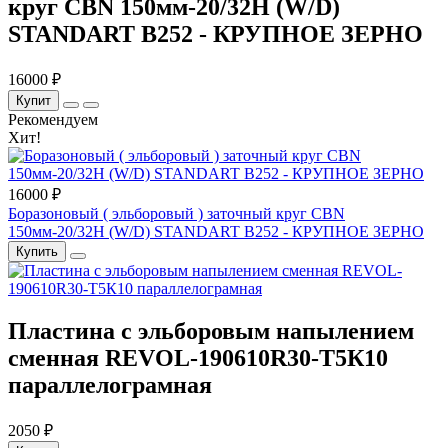
круг CBN 150мм-20/32H (W/D)
STANDART B252 - КРУПНОЕ ЗЕРНО
16000 ₽
Купит
Рекомендуем
Хит!
16000 ₽
Боразоновый ( эльборовый ) заточный круг CBN
150мм-20/32H (W/D) STANDART B252 - КРУПНОЕ ЗЕРНО
Купить
Пластина с эльборовым напылением
сменная REVOL-190610R30-Т5К10
параллелограмная
2050 ₽