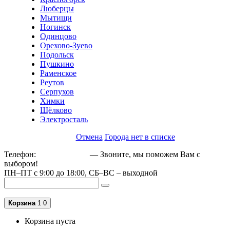
Люберцы
Мытищи
Ногинск
Одинцово
Орехово-Зуево
Подольск
Пушкино
Раменское
Реутов
Серпухов
Химки
Щёлково
Электросталь
Отмена
Города нет в списке
Телефон:
+79162189129
— Звоните, мы поможем Вам с
выбором!
ПН–ПТ с 9:00 до 18:00, СБ–ВС – выходной
Корзина
1
0
Корзина пуста