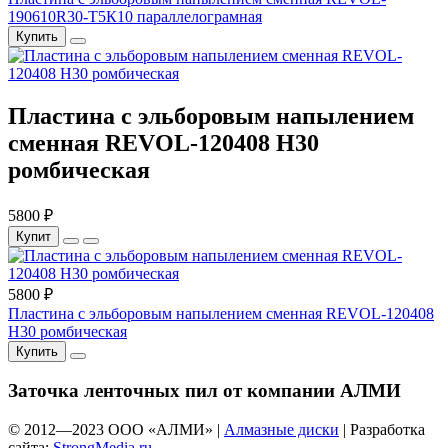
190610R30-Т5К10 параллелограмная
Купить
Пластина с эльборовым напылением
сменная REVOL-120408 Н30
ромбическая
5800 ₽
Купит
5800 ₽
Пластина с эльборовым напылением сменная REVOL-120408
Н30 ромбическая
Купить
Заточка ленточных пил от компании АЛМИ
© 2012—
2023
ООО «АЛМИ» |
Алмазные диски
| Разработка
сайта:
StrongMedia.ru