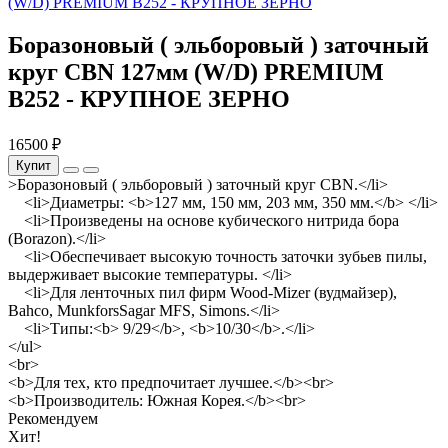
Боразоновый ( эльборовый ) заточный
круг CBN 127мм (W/D) PREMIUM
B252 - КРУПНОЕ ЗЕРНО
16500 ₽
Купит
>Боразоновый ( эльборовый ) заточный круг CBN.</li>
<li>Диаметры: <b>127 мм, 150 мм, 203 мм, 350 мм.</b> </li>
<li>Произведены на основе кубического нитрида бора
(Borazon).</li>
<li>Обеспечивает высокую точность заточки зубьев пилы,
выдерживает высокие температуры. </li>
<li>Для ленточных пил фирм Wood-Mizer (вудмайзер),
Bahco, MunkforsSagar MFS, Simons.</li>
<li>Типы:<b> 9/29</b>, <b>10/30</b>.</li>
</ul>
<br>
<b>Для тех, кто предпочитает лучшее.</b><br>
<b>Производитель: Южная Корея.</b><br>
Рекомендуем
Хит!