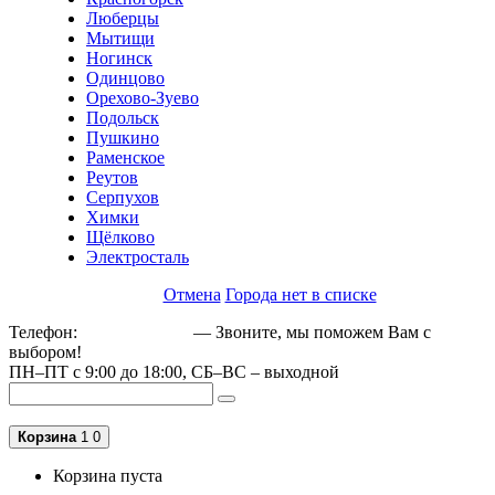
Люберцы
Мытищи
Ногинск
Одинцово
Орехово-Зуево
Подольск
Пушкино
Раменское
Реутов
Серпухов
Химки
Щёлково
Электросталь
Отмена
Города нет в списке
Телефон:
+79162189129
— Звоните, мы поможем Вам с
выбором!
ПН–ПТ с 9:00 до 18:00, СБ–ВС – выходной
Корзина
1
0
Корзина пуста