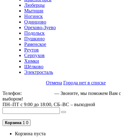
Люберцы
Мытищи
Ногинск
Одинцово
Орехово-Зуево
Подольск
Пушкино
Раменское
Реутов
Серпухов
Химки
Щёлково
Электросталь
Отмена
Города нет в списке
Телефон:
+79162189129
— Звоните, мы поможем Вам с
выбором!
ПН–ПТ с 9:00 до 18:00, СБ–ВС – выходной
Корзина
1
0
Корзина пуста