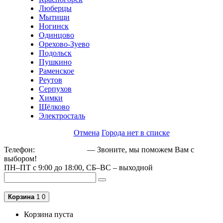
Люберцы
Мытищи
Ногинск
Одинцово
Орехово-Зуево
Подольск
Пушкино
Раменское
Реутов
Серпухов
Химки
Щёлково
Электросталь
Отмена
Города нет в списке
Телефон:
+79162189129
— Звоните, мы поможем Вам с
выбором!
ПН–ПТ с 9:00 до 18:00, СБ–ВС – выходной
Корзина
1
0
Корзина пуста