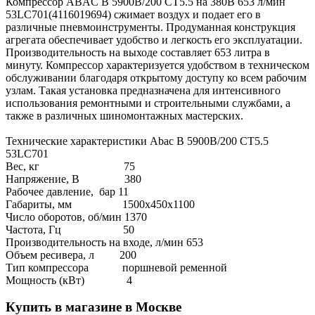
Компрессор ABAC B 5900B/200 CT5.5 на 380В 653 л/мин
53LC701(4116019694) сжимает воздух и подает его в
различные пневмоинструменты. Продуманная конструкция
агрегата обеспечивает удобство и легкость его эксплуатации.
Производительность на выходе составляет 653 литра в
минуту. Компрессор характеризуется удобством в техническом
обслуживании благодаря открытому доступу ко всем рабочим
узлам. Такая установка предназначена для интенсивного
использования ремонтными и строительными службами, а
также в различных шиномонтажных мастерских.
Технические характеристики Abac B 5900B/200 CT5.5
53LC701
Вес, кг 75
Напряжение, В 380
Рабочее давление, бар 11
Габариты, мм 1500х450х1100
Число оборотов, об/мин 1370
Частота, Гц 50
Производительность на входе, л/мин 653
Объем ресивера, л 200
Тип компрессора поршневой ременной
Мощность (кВт) 4
Купить в магазине в Москве