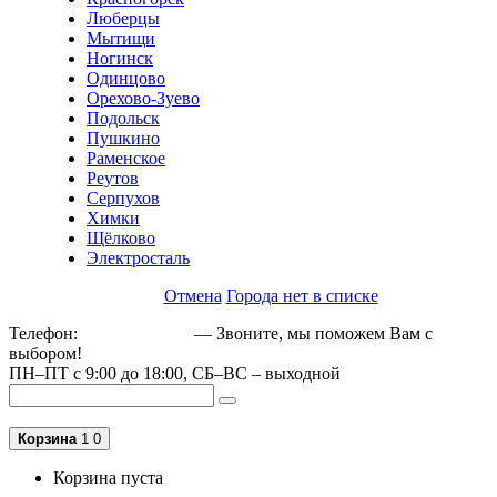
Люберцы
Мытищи
Ногинск
Одинцово
Орехово-Зуево
Подольск
Пушкино
Раменское
Реутов
Серпухов
Химки
Щёлково
Электросталь
Отмена
Города нет в списке
Телефон:
+79162189129
— Звоните, мы поможем Вам с
выбором!
ПН–ПТ с 9:00 до 18:00, СБ–ВС – выходной
Корзина
1
0
Корзина пуста