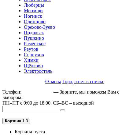
Люберцы
Мытищи
Ногинск
Одинцово
Орехово-Зуево
Подольск
Пушкино
Раменское
Реутов
Серпухов
Химки
Щёлково
Электросталь
Отмена
Города нет в списке
Телефон:
+79162189129
— Звоните, мы поможем Вам с
выбором!
ПН–ПТ с 9:00 до 18:00, СБ–ВС – выходной
Корзина
1
0
Корзина пуста