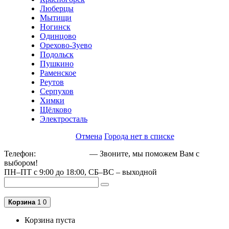
Люберцы
Мытищи
Ногинск
Одинцово
Орехово-Зуево
Подольск
Пушкино
Раменское
Реутов
Серпухов
Химки
Щёлково
Электросталь
Отмена
Города нет в списке
Телефон:
+79162189129
— Звоните, мы поможем Вам с
выбором!
ПН–ПТ с 9:00 до 18:00, СБ–ВС – выходной
Корзина
1
0
Корзина пуста